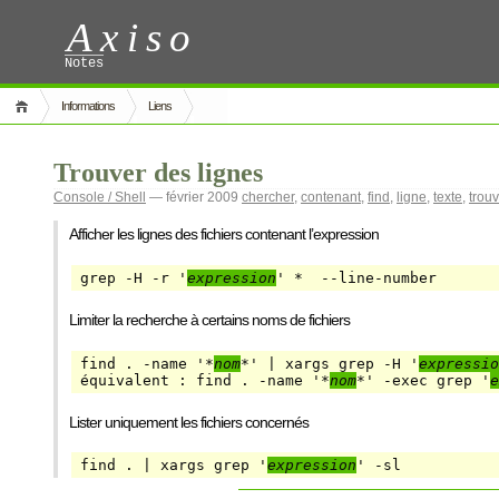
Axiso
Notes
Informations
Liens
Trouver des lignes
Console / Shell
— février 2009
chercher
,
contenant
,
find
,
ligne
,
texte
,
trou
Afficher les lignes des fichiers contenant l’expression
grep -H -r '
expression
' *  --line-number
Limiter la recherche à certains noms de fichiers
find . -name '*
nom
*' | xargs grep -H '
expressio
équivalent : find . -name '*
nom
*' -exec grep '
e
Lister uniquement les fichiers concernés
find . | xargs grep '
expression
' -sl