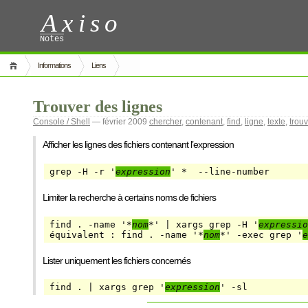
Axiso
Notes
Informations
Liens
Trouver des lignes
Console / Shell
— février 2009
chercher
,
contenant
,
find
,
ligne
,
texte
,
trou
Afficher les lignes des fichiers contenant l’expression
grep -H -r '
expression
' *  --line-number
Limiter la recherche à certains noms de fichiers
find . -name '*
nom
*' | xargs grep -H '
expressio
équivalent : find . -name '*
nom
*' -exec grep '
e
Lister uniquement les fichiers concernés
find . | xargs grep '
expression
' -sl