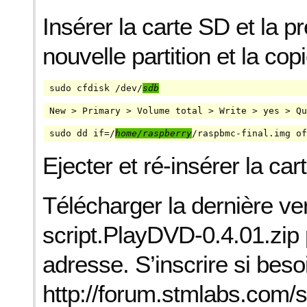
Insérer la carte SD et la 
nouvelle partition et la c
sudo cfdisk /dev/
sdb
New > Primary > Volume total > Write > yes > Qu
sudo dd if=/
home/raspberry
/raspbmc-final.img of
Ejecter et ré-insérer la car
Télécharger la dernière ver
script.PlayDVD-0.4.01.zip 
adresse. S’inscrire si besoi
http://forum.stmlabs.com