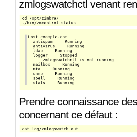
zmlogswatchctl venant rem
cd /opt/zimbra/

./bin/zmcontrol status
Host example.com

  antispam     Running

  antivirus     Running

  ldap     Running

  logger     Stopped

      zmlogswatchctl is not running

  mailbox     Running

  mta     Running

  snmp     Running

  spell     Running

  stats     Running
Prendre connaissance des
concernant ce défaut :
cat log/zmlogswatch.out