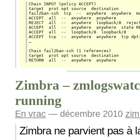
Chain INPUT (policy ACCEPT)

target  prot opt source  destination

fail2ban-ssh  tcp  --  anywhere  anywhere  mu
ACCEPT  all  --  anywhere  anywhere

REJECT  all  --  anywhere  loopback/8  reject
ACCEPT  all  --  anywhere  anywhere  state RE
ACCEPT  all  --  loopback/8  loopback/8

ACCEPT  tcp  --  anywhere  anywhere  tcp dpt:
…

Chain fail2ban-ssh (1 references)

target  prot opt source  destination

RETURN  all  --  anywhere  anywhere
Zimbra – zmlogswatch
running
En vrac
— décembre 2010
zim
Zimbra ne parvient pas à 