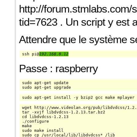
http://forum.stmlabs.com
tid=7623 . Un script y est 
Attendre que le système se
ssh pi@
192.168.0.12
Passe : raspberry
sudo apt-get update

sudo apt-get upgrade
sudo apt-get install -y bzip2 gcc make mplayer 
wget http://www.videolan.org/pub/libdvdcss/1.2.
tar -xvjf libdvdcss-1.2.13.tar.bz2

cd libdvdcss-1.2.13

./configure

make

sudo make install

sudo cp /usr/local/lib/libdvdcss* /lib
