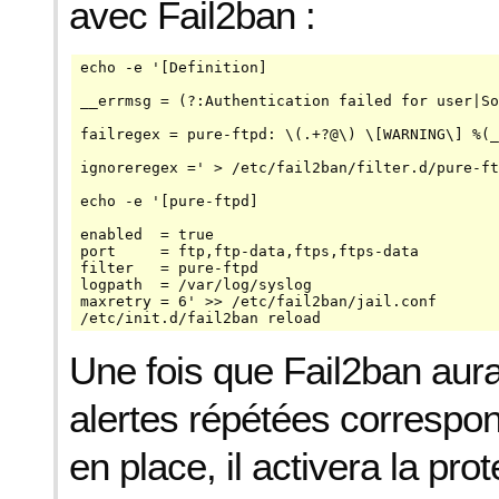
avec Fail2ban :
echo -e '[Definition]

__errmsg = (?:Authentication failed for user|So
failregex = pure-ftpd: \(.+?@
\) \[WARNING\] %(_
ignoreregex =' > /etc/fail2ban/filter.d/pure-ft
echo -e '[pure-ftpd]

enabled  = true

port     = ftp,ftp-data,ftps,ftps-data

filter   = pure-ftpd

logpath  = /var/log/syslog

maxretry = 6' >> /etc/fail2ban/jail.conf

/etc/init.d/fail2ban reload
Une fois que Fail2ban aur
alertes répétées correspond
en place, il activera la prot