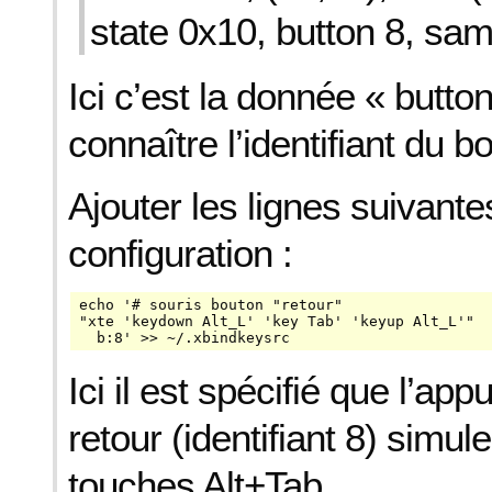
state 0x10, button 8, s
Ici c’est la donnée « butto
connaître l’identifiant du b
Ajouter les lignes suivante
configuration :
echo '# souris bouton "retour"

"xte 'keydown Alt_L' 'key Tab' 'keyup Alt_L'"

  b:8' >> ~/.xbindkeysrc
Ici il est spécifié que l’app
retour (identifiant 8) simu
touches Alt+Tab.