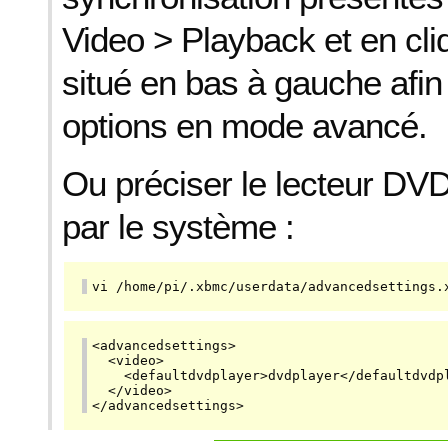
Video > Playback et en cli
situé en bas à gauche afin 
options en mode avancé.
Ou préciser le lecteur DVD l
par le système :
vi /home/pi/.xbmc/userdata/advancedsettings.
<advancedsettings>

  <video>

    <defaultdvdplayer>dvdplayer</defaultdvdpl
  </video>

</advancedsettings>