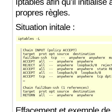
Iptables afin qu’il initiali
propres règles.
Situation initale :
iptables -L
Chain INPUT (policy ACCEPT)

target  prot opt source  destination

fail2ban-ssh  tcp  --  anywhere  anywhere  mu
ACCEPT  all  --  anywhere  anywhere

REJECT  all  --  anywhere  loopback/8  reject
ACCEPT  all  --  anywhere  anywhere  state RE
ACCEPT  all  --  loopback/8  loopback/8

ACCEPT  tcp  --  anywhere  anywhere  tcp dpt:
…

Chain fail2ban-ssh (1 references)

target  prot opt source  destination

RETURN  all  --  anywhere  anywhere
Effacement et exemple de