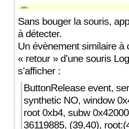
xev
Sans bouger la souris, app
à détecter.
Un évènement similaire à c
« retour » d’une souris Log
s’afficher :
ButtonRelease event, seri
synthetic NO, window 0
root 0xb4, subw 0x42000
36119885, (39,40), root:(