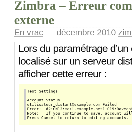
Zimbra – Erreur com
externe
En vrac
— décembre 2010
zim
Lors du paramétrage d’un
localisé sur un serveur dis
afficher cette erreur :
Test Settings

Account Status

utilisateur_distant@example.com Failed

Error:	d2:CN13:mail.example.net1:O19:Dovecot mail server2:OU13:mail.example.net6:accept4:true5:alias31:mail.example.com:A1B2C3D4E5F6G7H8I:fromi123456789012345:host14:mail.example.com3:icn13:mail.example.net2:io19:Dovecot mail server3:iou13:mail.example.net3:md532:A1B2C3D4E5F6G7H8I9J0A1B2C3D4E5F6G:mismatch5:false1:s16:AD1146E274E129054:sha140:A1B2C3D4E5F6G7H8I9J0A1B2C3D4E5F6G7H8I9J0A:toi1234567890000ee

Note:	If you continue to save, account will be marked inactive.

Press Cancel to return to editing accounts.