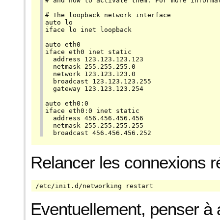
# and how to activate them. For more informat
# The loopback network interface

auto lo

iface lo inet loopback

auto eth0

iface eth0 inet static

  address 123.123.123.123

  netmask 255.255.255.0

  network 123.123.123.0

  broadcast 123.123.123.255

  gateway 123.123.123.254

auto eth0:0

iface eth0:0 inet static

  address 456.456.456.456

  netmask 255.255.255.255

  broadcast 456.456.456.252
Relancer les connexions r
/etc/init.d/networking restart
Eventuellement, penser à 