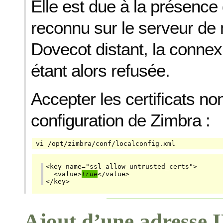
Elle est due à la présence 
reconnu sur le serveur de
Dovecot distant, la conne
étant alors refusée.
Accepter les certificats n
configuration de Zimbra :
vi /opt/zimbra/conf/localconfig.xml
<key name="ssl_allow_untrusted_certs">

  <value>
true
</value>

</key>
Ajout d’une adresse IP