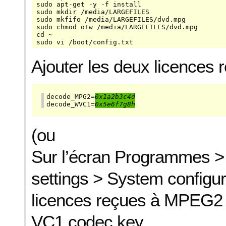
sudo apt-get -y -f install

sudo mkdir /media/LARGEFILES

sudo mkfifo /media/LARGEFILES/dvd.mpg

sudo chmod o+w /media/LARGEFILES/dvd.mpg

cd ~

sudo vi /boot/config.txt
Ajouter les deux licences 
decode_MPG2=
0x1a2b3c4d
decode_WVC1=
0x5e6f7g8h
(ou
Sur l’écran Programmes 
settings > System configura
licences reçues à MPEG2 
VC1 codec key.