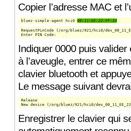
Copier l’adresse MAC et l’ut
bluez-simple-agent hci0 
00:11:EE:22:FF:33
RequestPinCode (/org/bluez/921/hci0/dev_00_11_E
Enter PIN Code: 
Indiquer 0000 puis valider
à l’aveugle, entrer ce mêm
clavier bluetooth et appuye
Le message suivant devrai
Release

New device (/org/bluez/921/hci0/dev_00_11_EE_22
Enregistrer le clavier qui s
automatiquement reconnu 