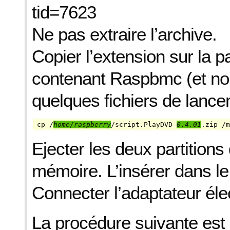
tid=7623
Ne pas extraire l’archive.
Copier l’extension sur la pa
contenant Raspbmc (et non
quelques fichiers de lance
cp /
home/raspberry
/script.PlayDVD-
0.4.01
.zip /m
Ejecter les deux partitions 
mémoire. L’insérer dans l
Connecter l’adaptateur éle
La procédure suivante est 