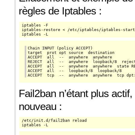
règles de Iptables :
iptables -F

iptables-restore < /etc/iptables/iptables-start
iptables -L
Chain INPUT (policy ACCEPT)

target  prot opt source  destination

ACCEPT  all  --  anywhere  anywhere

REJECT  all  --  anywhere  loopback/8  reject
ACCEPT  all  --  anywhere  anywhere  state RE
ACCEPT  all  --  loopback/8  loopback/8

ACCEPT  tcp  --  anywhere  anywhere  tcp dpt
Fail2ban n’étant plus actif,
nouveau :
/etc/init.d/fail2ban reload

iptables -L