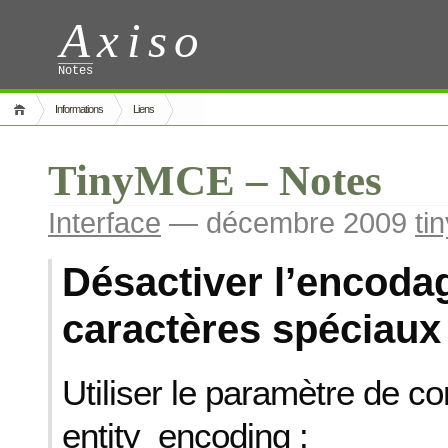
Axiso
Notes
Informations
Liens
TinyMCE – Notes
Interface
— décembre 2009
ti
Désactiver l’encoda
caractères spéciaux
Utiliser le paramètre de co
entity_encoding :