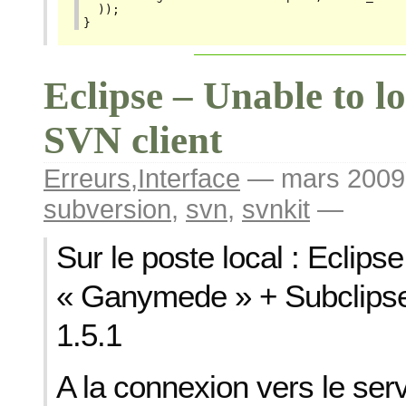
  ));

}
Eclipse – Unable to l
SVN client
Erreurs
,
Interface
— mars 200
subversion
,
svn
,
svnkit
—
Sur le poste local : Eclipse
« Ganymede » + Subclipse
1.5.1
A la connexion vers le ser