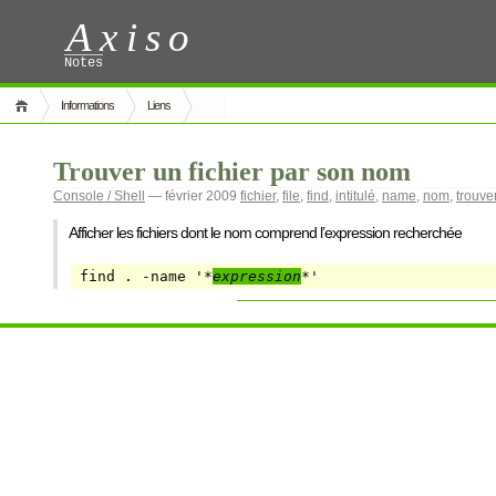
Axiso
Notes
Informations
Liens
Trouver un fichier par son nom
Console / Shell
— février 2009
fichier
,
file
,
find
,
intitulé
,
name
,
nom
,
trouve
Afficher les fichiers dont le nom comprend l’expression recherchée
find . -name '*
expression
*'