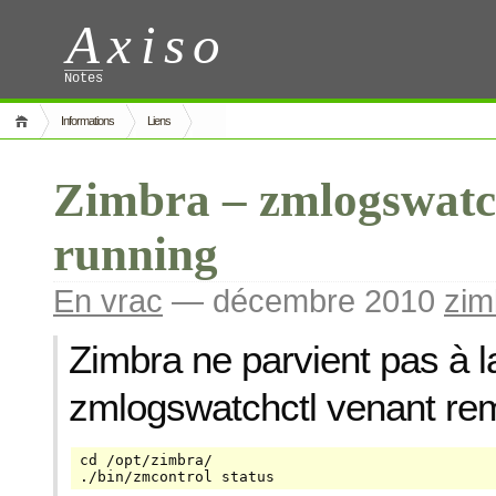
Axiso
Notes
Informations
Liens
Zimbra – zmlogswatch
running
En vrac
— décembre 2010
zim
Zimbra ne parvient pas à 
zmlogswatchctl venant rem
cd /opt/zimbra/

./bin/zmcontrol status